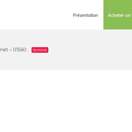
Présentation
Acheter un 
enet – 01560
terminé